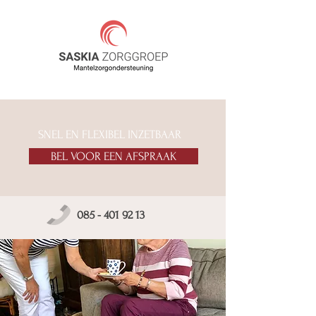
SNEL EN FLEXIBEL INZETBAAR
BEL VOOR EEN AFSPRAAK
085 - 401 92 13