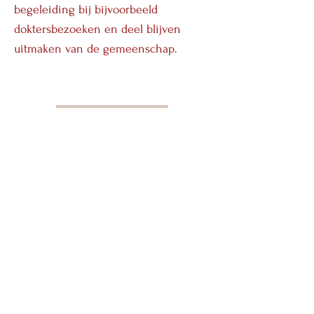
begeleiding bij bijvoorbeeld
doktersbezoeken en deel blijven
uitmaken van de gemeenschap.
Solliciteren
Navigatie
Home
Over ons
Zorgverleners
Tarieven
Ervaringen
Begeleiding
Mantelzorgondersteuning
Begeleiding bij dementie
Nachtzorg