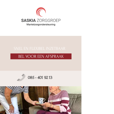
SNEL EN FLEXIBEL INZETBAAR
BEL VOOR EEN AFSPRAAK
085 - 401 92 13